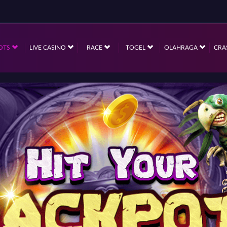
OTS
LIVE CASINO
RACE
TOGEL
OLAHRAGA
CRA