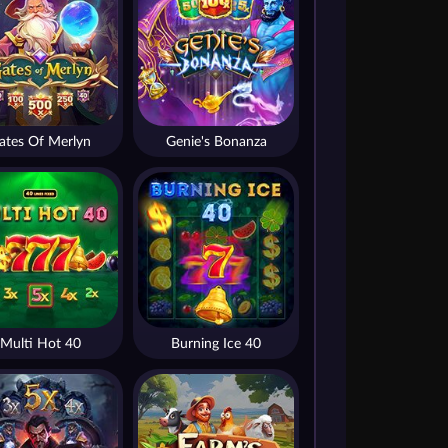
ates Of Merlyn
Genie's Bonanza
Multi Hot 40
Burning Ice 40