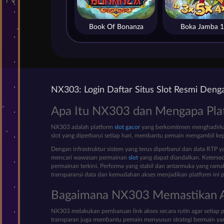
Book Of Bonanza
Boka Jamba 
NX303: Login Daftar Situs Slot Resmi Den
Apa Itu NX303 dan Mengapa Platf
NX303 adalah platform
slot gacor
yang berkomitmen menghadirkan
slot yang diperbarui setiap hari, membantu pemain mengambil kep
Dengan infrastruktur sistem yang terus diperbarui dan data RTP ya
mencari wawasan permainan
slot
yang dapat diandalkan. Keterse
permainan terkini. Performa yang stabil dan antarmuka yang ram
transparansi data dan kemudahan akses menjadikan platform ini pi
Bagaimana NX303 Memastikan Ak
NX303 melakukan pembaruan link akses secara rutin agar setiap
transparan juga membantu pemain menyusun strategi bermain yang 