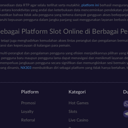
sediaan data RTP agar selalu terlihat serta mutakhir,
platform ini
berhasil mengurang
 antara konektivitas yang andal dan keterbukaan data mencerminkan pendekatan p
memastikan bahwa tidak ada pengguna yang terkena dampak gangguan akses berkepanj
uhi kepuasan pengguna dalam jangka panjang saat menggunakan layanan berbasis di
bagai Platform Slot Online di Berbagai Pe
etapi juga menghadirkan kemudahan akses lintas perangkat dan pengalaman bermain ya
vansi dan kepercayaan di kalangan para pemain.
 multi-perangkat dan pengalaman pengguna yang efisien menjadikannya pilihan yang k
a pengguna baru maupun pengguna lama dapat menavigasi dan menikmati layanan d
r, memperluas jangkauan pengguna secara signifikan dan memungkinkan sesi bermain ya
yang dinamis,
NX303
membuktikan diri sebagai platform yang tidak hanya bertahan, t
Platform
Kategori
D
Promosi
Hot Games
Loyalty
Slots
Referral
Live Casino