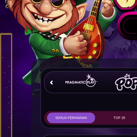
SEMUA PERMAINAN
TOP 20