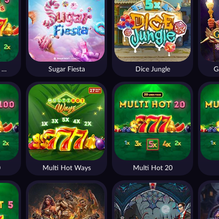
Multi Hot 5 Burn Wilds
Sugar Fiesta
Dice Jungle
G
0
Multi Hot Ways
Multi Hot 20