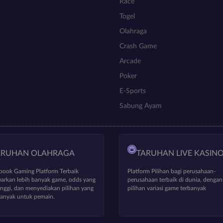
Race
Togel
Olahraga
Crash Game
Arcade
Poker
E-Sports
Sabung Ayam
ARUHAN OLAHRAGA
TARUHAN LIVE KASIN
book Gaming Platform Terbaik
Platform Pilihan bagi perusahaan-
rkan lebih banyak game, odds yang
perusahaan terbaik di dunia, dengan
tinggi, dan menyediakan pilihan yang
pilihan variasi game terbanyak
banyak untuk pemain.