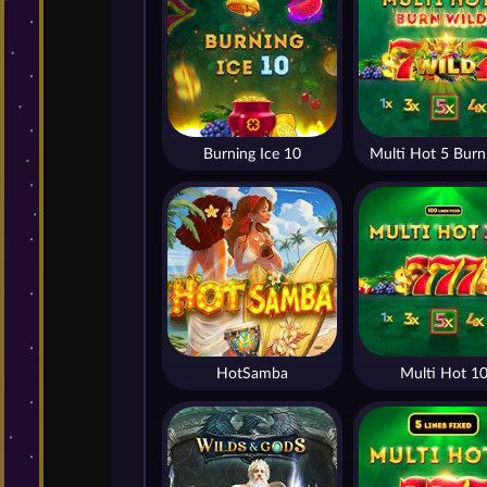
Burning Ice 10
HotSamba
Multi Hot 1