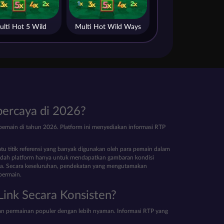
ulti Hot 5 Wild
Multi Hot Wild Ways
percaya di 2026?
emain di tahun 2026. Platform ini menyediakan informasi RTP
satu titik referensi yang banyak digunakan oleh para pemain dalam
indah platform hanya untuk mendapatkan gambaran kondisi
nya. Secara keseluruhan, pendekatan yang mengutamakan
bermain.
nk Secara Konsisten?
han permainan populer dengan lebih nyaman. Informasi RTP yang