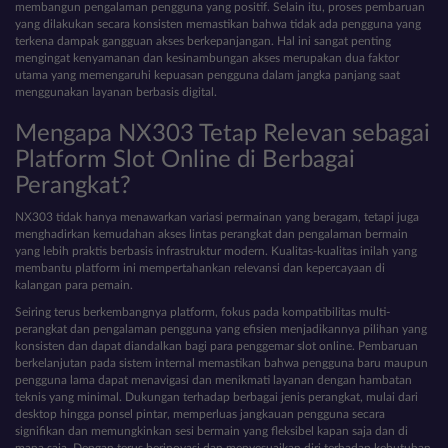
membangun pengalaman pengguna yang positif. Selain itu, proses pembaruan
yang dilakukan secara konsisten memastikan bahwa tidak ada pengguna yang
terkena dampak gangguan akses berkepanjangan. Hal ini sangat penting
mengingat kenyamanan dan kesinambungan akses merupakan dua faktor
utama yang memengaruhi kepuasan pengguna dalam jangka panjang saat
menggunakan layanan berbasis digital.
Mengapa NX303 Tetap Relevan sebagai
Platform Slot Online di Berbagai
Perangkat?
NX303 tidak hanya menawarkan variasi permainan yang beragam, tetapi juga
menghadirkan kemudahan akses lintas perangkat dan pengalaman bermain
yang lebih praktis berbasis infrastruktur modern. Kualitas-kualitas inilah yang
membantu platform ini mempertahankan relevansi dan kepercayaan di
kalangan para pemain.
Seiring terus berkembangnya platform, fokus pada kompatibilitas multi-
perangkat dan pengalaman pengguna yang efisien menjadikannya pilihan yang
konsisten dan dapat diandalkan bagi para penggemar slot online. Pembaruan
berkelanjutan pada sistem internal memastikan bahwa pengguna baru maupun
pengguna lama dapat menavigasi dan menikmati layanan dengan hambatan
teknis yang minimal. Dukungan terhadap berbagai jenis perangkat, mulai dari
desktop hingga ponsel pintar, memperluas jangkauan pengguna secara
signifikan dan memungkinkan sesi bermain yang fleksibel kapan saja dan di
mana saja. Dengan terus berinovasi dan menyesuaikan diri terhadap kebutuhan