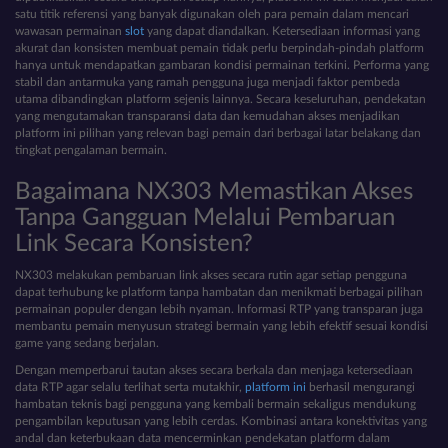
satu titik referensi yang banyak digunakan oleh para pemain dalam mencari
wawasan permainan
slot
yang dapat diandalkan. Ketersediaan informasi yang
akurat dan konsisten membuat pemain tidak perlu berpindah-pindah platform
hanya untuk mendapatkan gambaran kondisi permainan terkini. Performa yang
stabil dan antarmuka yang ramah pengguna juga menjadi faktor pembeda
utama dibandingkan platform sejenis lainnya. Secara keseluruhan, pendekatan
yang mengutamakan transparansi data dan kemudahan akses menjadikan
platform ini pilihan yang relevan bagi pemain dari berbagai latar belakang dan
tingkat pengalaman bermain.
Bagaimana NX303 Memastikan Akses
Tanpa Gangguan Melalui Pembaruan
Link Secara Konsisten?
NX303 melakukan pembaruan link akses secara rutin agar setiap pengguna
dapat terhubung ke platform tanpa hambatan dan menikmati berbagai pilihan
permainan populer dengan lebih nyaman. Informasi RTP yang transparan juga
membantu pemain menyusun strategi bermain yang lebih efektif sesuai kondisi
game yang sedang berjalan.
Dengan memperbarui tautan akses secara berkala dan menjaga ketersediaan
data RTP agar selalu terlihat serta mutakhir,
platform ini
berhasil mengurangi
hambatan teknis bagi pengguna yang kembali bermain sekaligus mendukung
pengambilan keputusan yang lebih cerdas. Kombinasi antara konektivitas yang
andal dan keterbukaan data mencerminkan pendekatan platform dalam