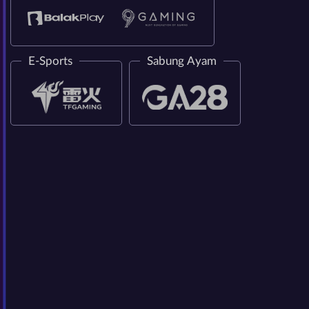
E-Sports
Sabung Ayam