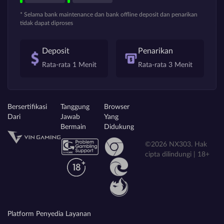
* Selama bank maintenance dan bank offline deposit dan penarikan
tidak dapat diproses
Deposit
Penarikan
Rata-rata 1 Menit
Rata-rata 3 Menit
Bersertifikasi
Tanggung
Browser
Dari
Jawab
Yang
Bermain
Didukung
©2026 NX303. Hak
cipta dilindungi | 18+
Platform Penyedia Layanan