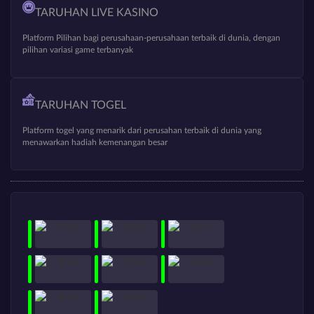
TARUHAN LIVE KASINO
Platform Pilihan bagi perusahaan-perusahaan terbaik di dunia, dengan
pilihan variasi game terbanyak
TARUHAN TOGEL
Platform togel yang menarik dari perusahan terbaik di dunia yang
menawarkan hadiah kemenangan besar