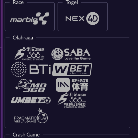
Race
Togel
Olahraga
Crash Game