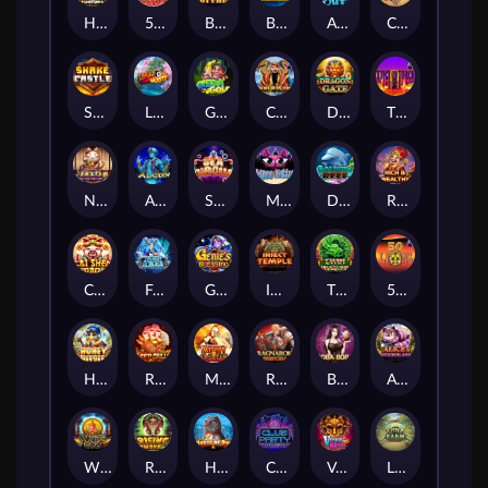
Halloween Fortune
5 DRAGONS
BUFFALO
BOY KING
A NIGHT OUT
Chinese Fair
Snake Castle
LUCKY BEASTS
GREEN GOLD
CHOY SUN DOA
DRAGON GATE
TIKI TORCH
Neko The Fortune Cat
Aladdin Wishes
Sea Circus
MISS KITTY
DOLPHIN REEF
RICH AND WEALTHY
Cai Shen Do
Frozen Joker
Genies Blessing
Insect Temple
TWIN DRAGON
50 LIONS
Honey Bee Bee
Red Chilli
MIGHTY SPARTAN
RAGNAROK FIRE STORM
BOBA BOBA
Alice Wonderland
Wings of God
Rising Maya
House of Dog
Club Party
Venice Mask
Little Farm