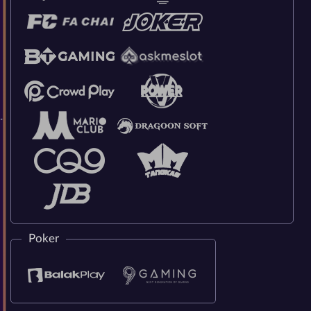
Poker