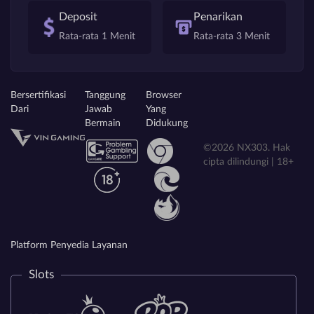
Deposit
Penarikan
Rata-rata 1 Menit
Rata-rata 3 Menit
Bersertifikasi
Tanggung
Browser
Dari
Jawab
Yang
Bermain
Didukung
©2026 NX303. Hak
cipta dilindungi | 18+
Platform Penyedia Layanan
Slots