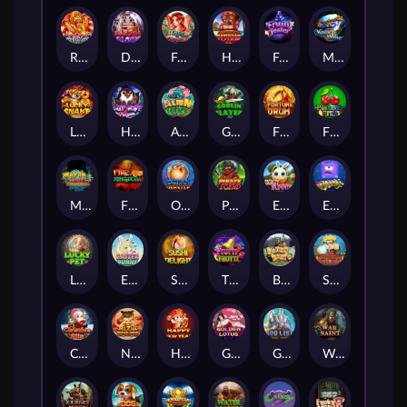
Rio Carnival
Daruma Block
Fairy of Riches
Hawaiian Totem
Fruity Jester
Magic Wheel
Lucky Snake
Hip Hop Penguin
Alien Hive
Goblin Slayer
FORTUNE DRUM
FUNTASTIC FRUIT
MAYAN TEMPLE
FIRE KINGDOM
OCEAN ADVENTURE
PIRATE LEGEND
EGGY BUNNIES
EMONJI
LUCKY PET
EASTER BUNNY
SUSHI DELIGHT
TUTTI FRUTTI
BONUS BEAR
SHIBA VILLAGE
CHRISTMAS GIFT
NEZHA DEMON REBORN
HAPPY NEW YEAR
GOLDEN LOTUS
GOD LIST
WAR SAINT