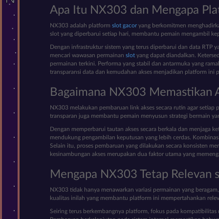
Apa Itu NX303 dan Mengapa Platf
NX303 adalah platform
slot gacor
yang berkomitmen menghadirkan
slot yang diperbarui setiap hari, membantu pemain mengambil kep
Dengan infrastruktur sistem yang terus diperbarui dan data RTP ya
mencari wawasan permainan
slot
yang dapat diandalkan. Keterse
permainan terkini. Performa yang stabil dan antarmuka yang ram
transparansi data dan kemudahan akses menjadikan platform ini pi
Bagaimana NX303 Memastikan Ak
NX303 melakukan pembaruan link akses secara rutin agar setiap
transparan juga membantu pemain menyusun strategi bermain yang 
Dengan memperbarui tautan akses secara berkala dan menjaga keter
mendukung pengambilan keputusan yang lebih cerdas. Kombinasi
Selain itu, proses pembaruan yang dilakukan secara konsisten 
kesinambungan akses merupakan dua faktor utama yang memengar
Mengapa NX303 Tetap Relevan se
NX303 tidak hanya menawarkan variasi permainan yang beragam, t
kualitas inilah yang membantu platform ini mempertahankan rele
Seiring terus berkembangnya platform, fokus pada kompatibilitas