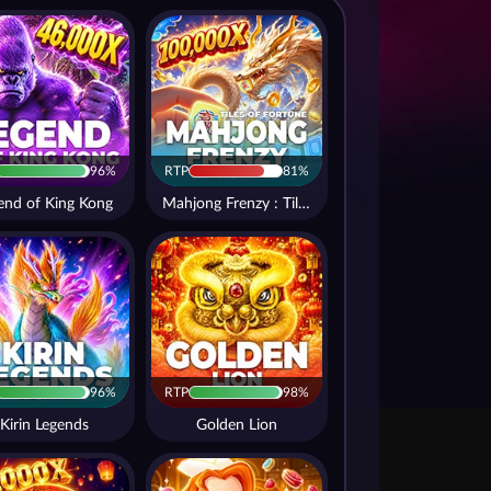
96%
RTP
81%
end of King Kong
Mahjong Frenzy : Tiles of Fortunes
96%
RTP
98%
Kirin Legends
Golden Lion