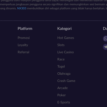
a pengguna baru maupun pengguna lama dapat menavigasi dan menikmati layanan d
r, memperluas jangkauan pengguna secara signifikan dan memungkinkan sesi bermain ya
yang dinamis,
NX303
membuktikan diri sebagai platform yang tidak hanya bertahan, t
Platform
Kategori
D
Promosi
Hot Games
Loyalty
Slots
Referral
Live Casino
Race
Togel
Olahraga
Crash Game
Arcade
Poker
E-Sports