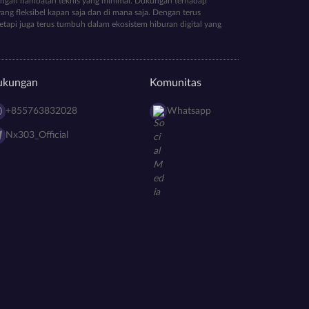
engan hambatan teknis yang minimal. Dukungan terhadap
ng fleksibel kapan saja dan di mana saja. Dengan terus
etapi juga terus tumbuh dalam ekosistem hiburan digital yang
ukungan
Komunitas
+855763832028
Whatsapp
Nx303_Official