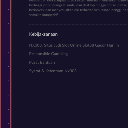
Pembaruan berkelanjutan pada sistem internal memastikan bahw
berbagai jenis perangkat, mulai dari desktop hingga ponsel pinta
berinovasi dan menyesuaikan diri terhadap kebutuhan pengguna 
semakin kompetitif.
Kebijaksanaan
NX303: Situs Judi Slot Online Slot88 Gacor Hari In
Responsible Gambling
Pusat Bantuan
Syarat & Ketentuan Nx303