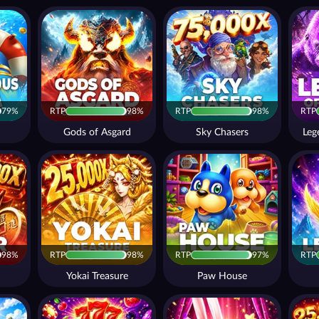
79%
RTP
98%
RTP
98%
RTP
Gods of Asgard
Sky Chasers
Leg
98%
RTP
98%
RTP
97%
RTP
Yokai Treasure
Paw House