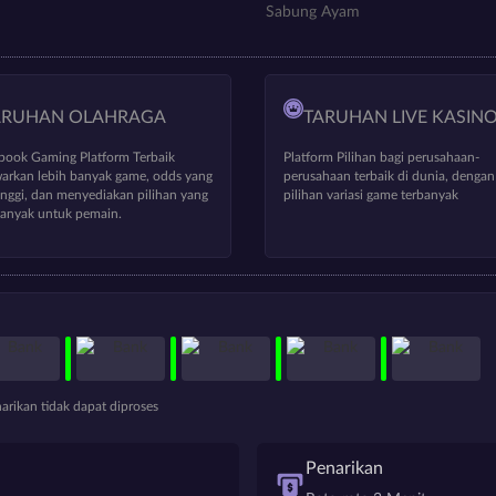
Sabung Ayam
ARUHAN OLAHRAGA
TARUHAN LIVE KASIN
book Gaming Platform Terbaik
Platform Pilihan bagi perusahaan-
rkan lebih banyak game, odds yang
perusahaan terbaik di dunia, dengan
tinggi, dan menyediakan pilihan yang
pilihan variasi game terbanyak
banyak untuk pemain.
arikan tidak dapat diproses
Penarikan