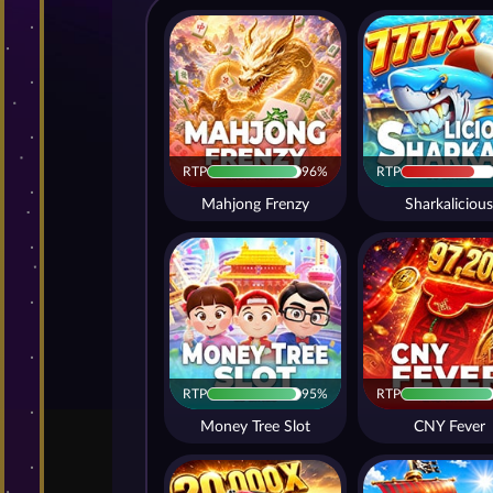
RTP
96%
RTP
Mahjong Frenzy
Sharkalicious
RTP
95%
RTP
Money Tree Slot
CNY Fever