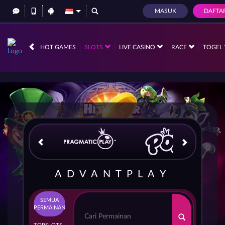
MASUK
DAFTA
IDR
12,670,065,
HOT GAMES
SLOTS
LIVE CASINO
RACE
TOGEL
ADVANTPLAY
SEMUA
PERMAINAN