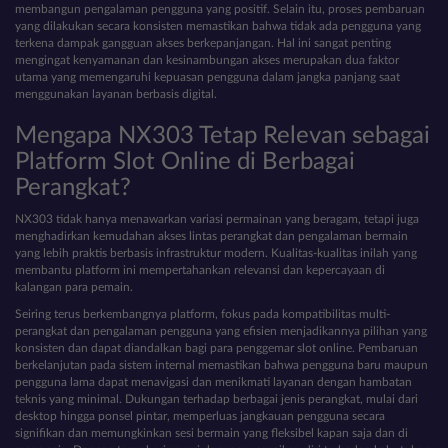
membangun pengalaman pengguna yang positif. Selain itu, proses pembaruan
yang dilakukan secara konsisten memastikan bahwa tidak ada pengguna yang
terkena dampak gangguan akses berkepanjangan. Hal ini sangat penting
mengingat kenyamanan dan kesinambungan akses merupakan dua faktor
utama yang memengaruhi kepuasan pengguna dalam jangka panjang saat
menggunakan layanan berbasis digital.
Mengapa NX303 Tetap Relevan sebagai
Platform Slot Online di Berbagai
Perangkat?
NX303 tidak hanya menawarkan variasi permainan yang beragam, tetapi juga
menghadirkan kemudahan akses lintas perangkat dan pengalaman bermain
yang lebih praktis berbasis infrastruktur modern. Kualitas-kualitas inilah yang
membantu platform ini mempertahankan relevansi dan kepercayaan di
kalangan para pemain.
Seiring terus berkembangnya platform, fokus pada kompatibilitas multi-
perangkat dan pengalaman pengguna yang efisien menjadikannya pilihan yang
konsisten dan dapat diandalkan bagi para penggemar slot online. Pembaruan
berkelanjutan pada sistem internal memastikan bahwa pengguna baru maupun
pengguna lama dapat menavigasi dan menikmati layanan dengan hambatan
teknis yang minimal. Dukungan terhadap berbagai jenis perangkat, mulai dari
desktop hingga ponsel pintar, memperluas jangkauan pengguna secara
signifikan dan memungkinkan sesi bermain yang fleksibel kapan saja dan di