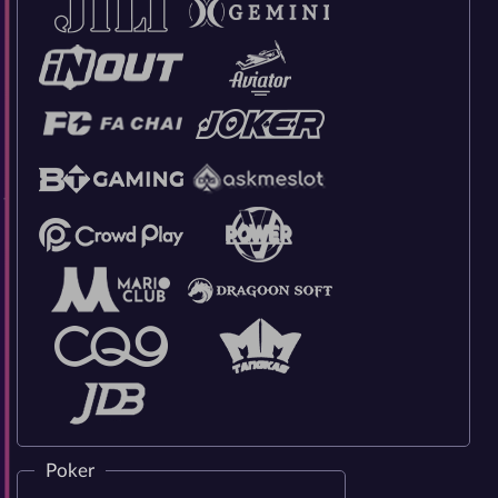
Poker