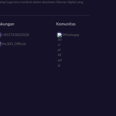
etapi juga terus tumbuh dalam ekosistem hiburan digital yang
ukungan
Komunitas
+855763832028
Whatsapp
Nx303_Official