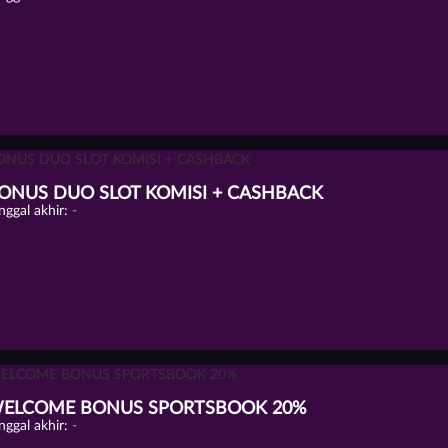
ONUS DUO SLOT KOMISI + CASHBACK
nggal akhir:
-
ELCOME BONUS SPORTSBOOK 20%
nggal akhir:
-