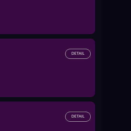
DETAIL
DETAIL