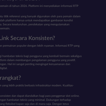
emain di tahun 2026. Platform ini menyediakan informasi RTP
satu titik referensi yang banyak digunakan oleh para pemain dalam
indah platform hanya untuk mendapatkan gambaran kondisi
nya. Secara keseluruhan, pendekatan yang mengutamakan
bermain.
nk Secara Konsisten?
han permainan populer dengan lebih nyaman. Informasi RTP yang
i hambatan teknis bagi pengguna yang kembali bermain sekaligus
latform dalam membangun pengalaman pengguna yang positif.
angan. Hal ini sangat penting mengingat kenyamanan dan
gital.
rangkat?
ng lebih praktis berbasis infrastruktur modern. Kualitas-
onsisten dan dapat diandalkan bagi para penggemar slot online.
engan hambatan teknis yang minimal. Dukungan terhadap
ng fleksibel kapan saja dan di mana saja. Dengan terus