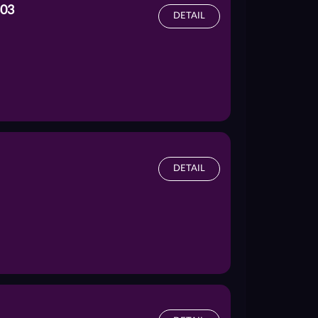
03
DETAIL
DETAIL