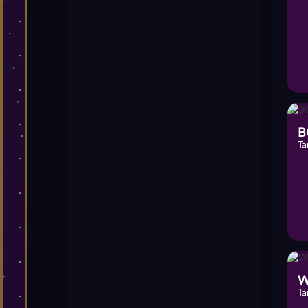
B
Ta
W
Ta