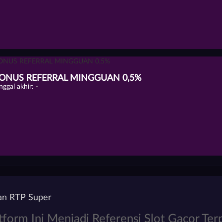
ONUS REFERRAL MINGGUAN 0,5%
nggal akhir:
-
gan RTP Super
orm Ini Menjadi Referensi Slot Gacor Ter