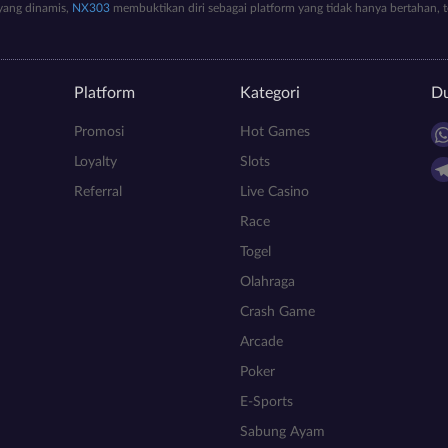
yang dinamis,
NX303
membuktikan diri sebagai platform yang tidak hanya bertahan, t
Platform
Kategori
D
Promosi
Hot Games
Loyalty
Slots
Referral
Live Casino
Race
Togel
Olahraga
Crash Game
Arcade
Poker
E-Sports
Sabung Ayam