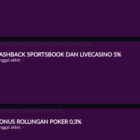
ASHBACK SPORTSBOOK DAN LIVECASINO 5%
nggal akhir:
-
ONUS ROLLINGAN POKER 0,3%
nggal akhir:
-