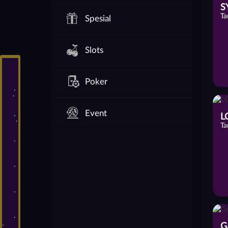
S
Ta
Spesial
Slots
Poker
Event
L
Ta
G