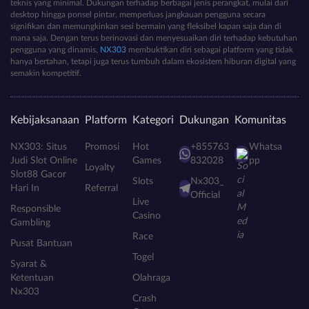
teknis yang minimal. Dukungan terhadap berbagai jenis perangkat, mulai dari
desktop hingga ponsel pintar, memperluas jangkauan pengguna secara
signifikan dan memungkinkan sesi bermain yang fleksibel kapan saja dan di
mana saja. Dengan terus berinovasi dan menyesuaikan diri terhadap kebutuhan
pengguna yang dinamis,
NX303
membuktikan diri sebagai platform yang tidak
hanya bertahan, tetapi juga terus tumbuh dalam ekosistem hiburan digital yang
semakin kompetitif.
Kebijaksanaan
Platform
Kategori
Dukungan
Komunitas
NX303: Situs
Promosi
Hot
+855763
Whatsa
Judi Slot Online
Games
832028
pp
Loyalty
Slot88 Gacor
Slots
Nx303_
Hari In
Referral
Official
Live
Responsible
Casino
Gambling
Race
Pusat Bantuan
Togel
Syarat &
Ketentuan
Olahraga
Nx303
Crash