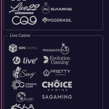
EN
Live Casino