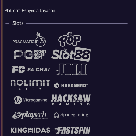
Platform Penyedia Layanan
Slots