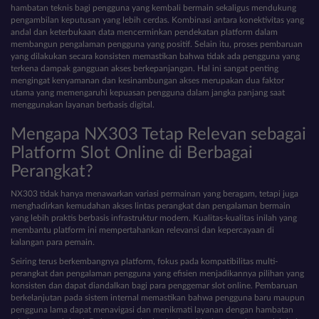
hambatan teknis bagi pengguna yang kembali bermain sekaligus mendukung
pengambilan keputusan yang lebih cerdas. Kombinasi antara konektivitas yang
andal dan keterbukaan data mencerminkan pendekatan platform dalam
membangun pengalaman pengguna yang positif. Selain itu, proses pembaruan
yang dilakukan secara konsisten memastikan bahwa tidak ada pengguna yang
terkena dampak gangguan akses berkepanjangan. Hal ini sangat penting
mengingat kenyamanan dan kesinambungan akses merupakan dua faktor
utama yang memengaruhi kepuasan pengguna dalam jangka panjang saat
menggunakan layanan berbasis digital.
Mengapa NX303 Tetap Relevan sebagai
Platform Slot Online di Berbagai
Perangkat?
NX303 tidak hanya menawarkan variasi permainan yang beragam, tetapi juga
menghadirkan kemudahan akses lintas perangkat dan pengalaman bermain
yang lebih praktis berbasis infrastruktur modern. Kualitas-kualitas inilah yang
membantu platform ini mempertahankan relevansi dan kepercayaan di
kalangan para pemain.
Seiring terus berkembangnya platform, fokus pada kompatibilitas multi-
perangkat dan pengalaman pengguna yang efisien menjadikannya pilihan yang
konsisten dan dapat diandalkan bagi para penggemar slot online. Pembaruan
berkelanjutan pada sistem internal memastikan bahwa pengguna baru maupun
pengguna lama dapat menavigasi dan menikmati layanan dengan hambatan