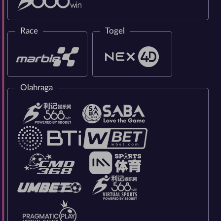
Race
Togel
Olahraga