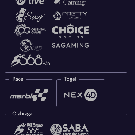
Race
Togel
Olahraga