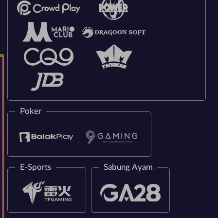
Poker
E-Sports
Sabung Ayam