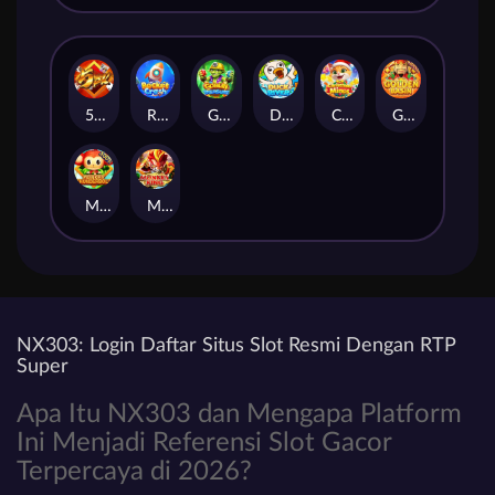
5PK
Rocket Crash
Goblin Treasure
Duck River
Christmas Mines
GOLDEN BASIN
Monkey Thunderbolt
Monkey King
NX303: Login Daftar Situs Slot Resmi Dengan RTP
Super
Apa Itu NX303 dan Mengapa Platform
Ini Menjadi Referensi Slot Gacor
Terpercaya di 2026?