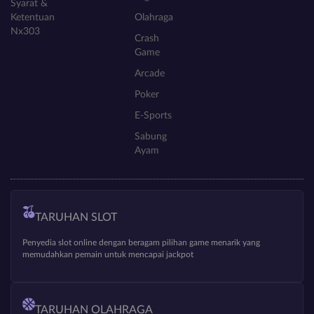
Syarat &
Ketentuan
Olahraga
Nx303
Crash
Game
Arcade
Poker
E-Sports
Sabung
Ayam
TARUHAN SLOT
Penyedia slot online dengan beragam pilihan game menarik yang
memudahkan pemain untuk mencapai jackpot
TARUHAN OLAHRAGA